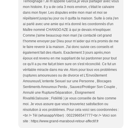
Témoignage ! Je m’appelle Garcia,je veux partager avec vous
mon histoire. Il y a de cela 3 mois environ, c'était le calvaire
dans mon foyer. Les disputes entre mon mari et moi se
répétaient jusqu'au jour ou il quitta la maison. Suite à cela j'en
ai parlé avec une amie qui m'a donné les coordonnés d'un
Maître nommé CHANGO AZE à qui je devais m'expliquer.
Comme j'aime beaucoup mon mari j'ai contacté cet grand
t’homme envoyer par Dieu pour m’aider qui m'a promis de me
le faire revenir à la maison. J'ai donc suivie ces conseils et
également fait des rituels. Exactement 3 jours après,mon
époux est revenu en me suppliant de lui pardonner pour tout
ce qu'il a pu me fait,et bien sure on s'est réconcilié. Ce fut un
véritable miracle dans ma vie. Alors pour tous vos problèmes
(ruptures amoureuses ou de divorce et L'Envoûtement
Amoureux/L'entente Sexuel sur une Personne , Blocages
Sentiments Amoureux Perdu , Sauvez/Protéger Son Couple ,
Annulé une Rupture/Séparation , Éloignement
Rivalité/Jalousie ; Fidélité ) je vous conseille de faire comme
moi. Je vous assure que vous trouveriez satisfaction ou
résolution à vos problèmes. Pour cela voici ses coordonnées :
<br /> Tél (whasapp/Viber) : 0022966547777<br /> Voici son
site : https://www.grand-marabout-retour-affectif.fr