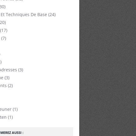
30)
 Et Techniques De Base
(24)
20)
(17)
(7)
)
)
Adresses
(3)
ue
(3)
nts
(2)
jeuner
(1)
ten
(1)
MEREZ AUSSI :