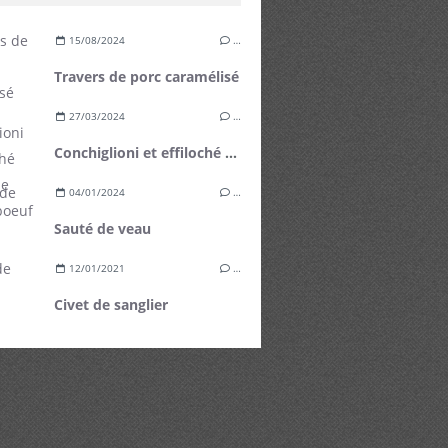
15/08/2024
…
Travers de porc caramélisé
27/03/2024
…
Conchiglioni et effiloché de plat de côte de boeuf
04/01/2024
…
Sauté de veau
12/01/2021
…
Civet de sanglier