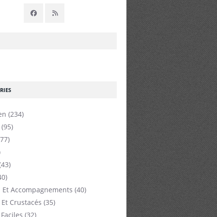
RIES
en
(234)
(95)
77)
)
(43)
40)
 Et Accompagnements
(40)
 Et Crustacés
(35)
 Faciles
(32)