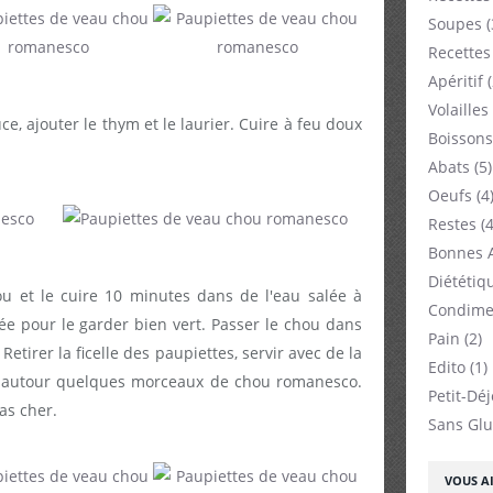
Soupes
(
Recettes
Apéritif
(
Volailles
e, ajouter le thym et le laurier. Cuire à feu doux
Boissons
Abats
(5)
Oeufs
(4
Restes
(4
Bonnes 
Diététiq
u et le cuire 10 minutes dans de l'eau salée à
Condime
acée pour le garder bien vert. Passer le chou dans
Pain
(2)
etirer la ficelle des paupiettes, servir avec de la
Edito
(1)
er autour quelques morceaux de chou romanesco.
Petit-Dé
as cher.
Sans Glu
VOUS AI