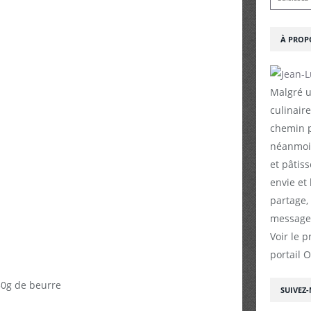
À PROP
Malgré u
culinaire
chemin p
néanmoin
et pâtiss
envie et
partage,
messages
Voir le p
portail 
 30g de beurre
SUIVEZ