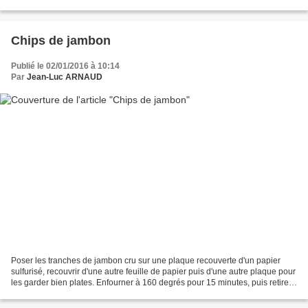
feuille et avec un rouleau à...
Chips de jambon
Publié le 02/01/2016 à 10:14
Par
Jean-Luc ARNAUD
Poser les tranches de jambon cru sur une plaque recouverte d'un papier
sulfurisé, recouvrir d'une autre feuille de papier puis d'une autre plaque pour
les garder bien plates. Enfourner à 160 degrés pour 15 minutes, puis retirer
la plaque et le papier...