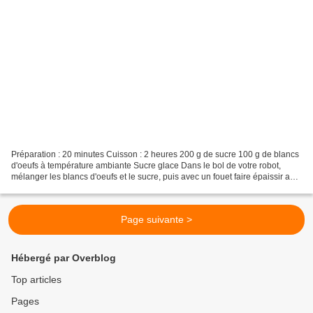
Préparation : 20 minutes Cuisson : 2 heures 200 g de sucre 100 g de blancs
d'oeufs à température ambiante Sucre glace Dans le bol de votre robot,
mélanger les blancs d'oeufs et le sucre, puis avec un fouet faire épaissir au
bain marie jusqu'à ce que la...
Page suivante >
Hébergé par Overblog
Top articles
Pages