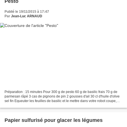
Pesto
Publié le 19/11/2015 à 17:47
Par
Jean-Luc ARNAUD
Préparation : 15 minutes Pour 300 g de pesto 60 g de basilic frais 70 g de
parmesan râpé 3 cas de pignons de pin 2 gousses d'ail 30 cl d'huile d'olive
sel fin Equeuter les feuilles de basilic et le mettre dans votre robot coupe,
ajouter le sel, les pignons...
Papier sulfurisé pour glacer les légumes