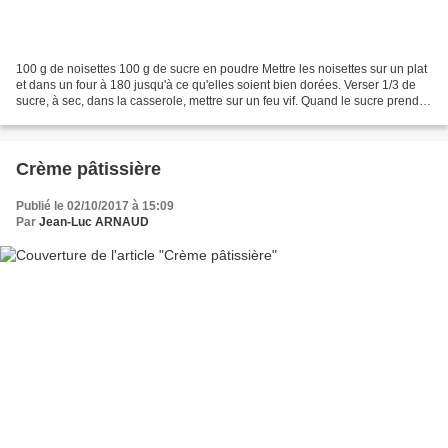
100 g de noisettes 100 g de sucre en poudre Mettre les noisettes sur un plat
et dans un four à 180 jusqu'à ce qu'elles soient bien dorées. Verser 1/3 de
sucre, à sec, dans la casserole, mettre sur un feu vif. Quand le sucre prend
une couleur ambrée ajouter...
Crème pâtissière
Publié le 02/10/2017 à 15:09
Par
Jean-Luc ARNAUD