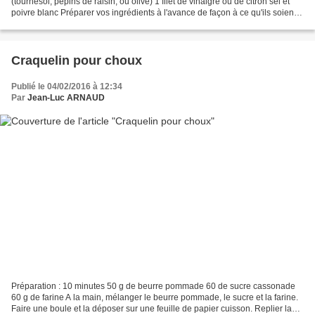
(tournesol, pépins de raisin, ou olive) 1 filet de vinaigre ou de citron sel et
poivre blanc Préparer vos ingrédients à l'avance de façon à ce qu'ils soient
tous à la même température....
Craquelin pour choux
Publié le 04/02/2016 à 12:34
Par
Jean-Luc ARNAUD
Préparation : 10 minutes 50 g de beurre pommade 60 de sucre cassonade
60 g de farine A la main, mélanger le beurre pommade, le sucre et la farine.
Faire une boule et la déposer sur une feuille de papier cuisson. Replier la