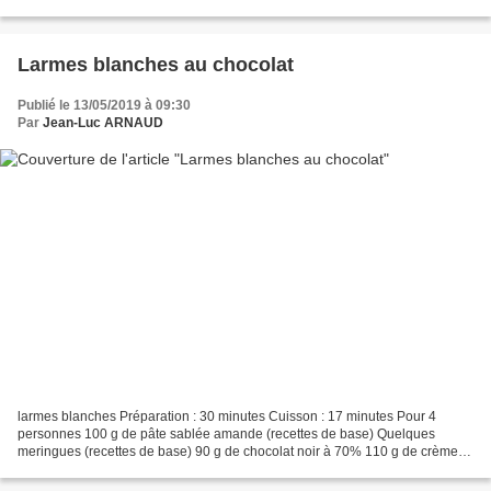
de chocolat noir 70% (dans l'idéal, Guanaja...
Larmes blanches au chocolat
Publié le 13/05/2019 à 09:30
Par
Jean-Luc ARNAUD
larmes blanches Préparation : 30 minutes Cuisson : 17 minutes Pour 4
personnes 100 g de pâte sablée amande (recettes de base) Quelques
meringues (recettes de base) 90 g de chocolat noir à 70% 110 g de crème
fraîche 220 g de crème fraîche Pour la chantilly...