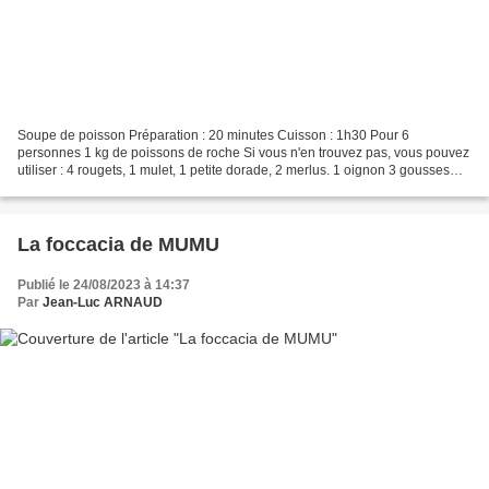
Soupe de poisson Préparation : 20 minutes Cuisson : 1h30 Pour 6
personnes 1 kg de poissons de roche Si vous n'en trouvez pas, vous pouvez
utiliser : 4 rougets, 1 mulet, 1 petite dorade, 2 merlus. 1 oignon 3 gousses
d'ail 1/2 carotte 1 petit poireau huile...
La foccacia de MUMU
Publié le 24/08/2023 à 14:37
Par
Jean-Luc ARNAUD