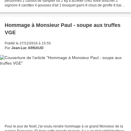
personnes 1 cuissot de sanglier ou 2 kg à acheter chez votre boucher 2
oignons 4 carottes 4 gousses d'ail 1 bouquet garni 8 clous de girofle 8 baies
de genièvre 10 grains de poivre...
Hommage à Monsieur Paul - soupe aux truffes
VGE
Publié le 27/12/2016 à 15:55
Par
Jean-Luc ARNAUD
Pour le jour de Noël, j'ai voulu rendre hommage à ce grand Monsieur de la
cuisine Française. Et dans cette grande maison, il y a un plat emblématique