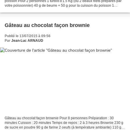
poisson Pour 2 personnes 1 turbot d'1.5 Kg (ou 2 beaux filets préparés par
votre poissonnier) 40 g de beurre + 50 g pour la cuisson du poisson 1
échalote hachée 20 cl de champagne...
Gâteau au chocolat façon brownie
Publié le 13/07/2015 à 09:56
Par
Jean-Luc ARNAUD
Gâteau au chocolat façon brownie Pour 8 personnes Préparation : 30
minutes Cuisson : 20 minutes Temps de repos : 2 à 3 heures Brownie 230 g
de sucre en poudre 90 g de farine 2 oeufs (à température ambiante) 110 g