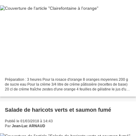
Préparation : 3 heures Pour la rosace d'orange 8 oranges moyennes 200 g
de sucre eau Pour la crème 3/4 litre de créme pâtissière (recettes de base)
20 cl de crème fraîche zestes d'une orange 4 feuilles de gélatine le jus d'une
petite orange Pour le biscuit...
Salade de haricots verts et saumon fumé
Publié le 01/03/2018 à 14:43
Par
Jean-Luc ARNAUD