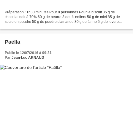
Préparation : 1h30 minutes Pour 8 personnes Pour le biscuit 35 g de
chocolat noir à 70% 60 g de beurre 3 oeufs entiers 50 g de miel 85 g de
sucre en poudre 50 g de poudre d'amande 80 g de farine 5 g de levure
chimique 15 g de poudre de cacao amer 80 g...
Paëlla
Publié le 12/07/2016 à 09:31
Par
Jean-Luc ARNAUD