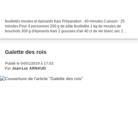
feuilletés moules et épinards frais Préparation : 40 minutes Cuisson : 25
minutes Pour 4 personnes 200 g de pâte feuilletée 1 kg de moules de
bouchots 300 g d'épinards frais 2 gousses d'ail 40 cl de vin blanc sec 2
échalotes 20 cl de crème fraîche 1 feuille...
Galette des rois
Publié le 04/01/2019 à 17:02
Par
Jean-Luc ARNAUD