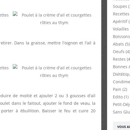
Soupes
(
Recettes
Apéritif
(
Volailles
Boissons
tirer. Dans la graisse, mettre l'oignon et l'ail à
Abats
(5)
Oeufs
(4
Restes
(4
Bonnes 
Diététiq
Condime
Pain
(2)
éduire de moitié et ajouter 2 ou 3 gousses d'ail
Edito
(1)
oulet dans le faitout, ajouter le fond de veau, la
Petit-Dé
porter à ébullition. Baisser le feu et cuire 20
Sans Glu
VOUS AI