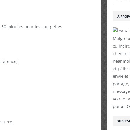
À PROP
,
30 minutes pour les courgettes
Malgré u
culinaire
chemin p
néanmoin
éférence)
et pâtiss
envie et
partage,
messages
Voir le p
portail 
 beurre
SUIVEZ