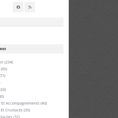
RIES
en
(234)
(95)
77)
)
(43)
40)
 Et Accompagnements
(40)
 Et Crustacés
(35)
 Faciles
(32)