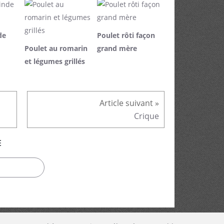
de
Poulet rôti façon
Poulet au romarin
grand mère
et légumes grillés
Crique
E