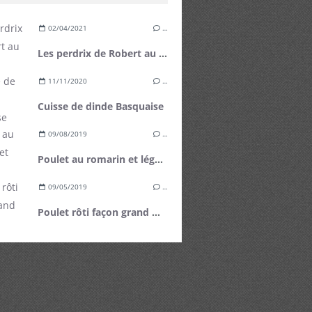
02/04/2021
…
Les perdrix de Robert au chou du jardin
11/11/2020
…
Cuisse de dinde Basquaise
09/08/2019
…
Poulet au romarin et légumes grillés
09/05/2019
…
Poulet rôti façon grand mère