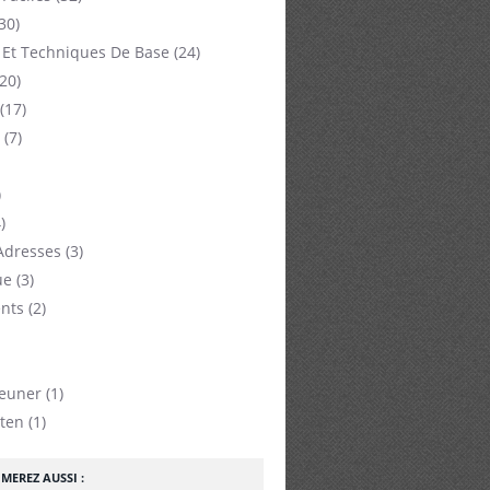
30)
 Et Techniques De Base
(24)
20)
(17)
(7)
)
)
Adresses
(3)
ue
(3)
nts
(2)
jeuner
(1)
ten
(1)
MEREZ AUSSI :