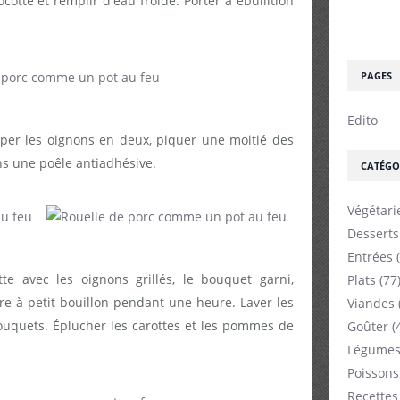
cotte et remplir d'eau froide. Porter à ébullition
PAGES
Edito
per les oignons en deux, piquer une moitié des
dans une poêle antiadhésive.
CATÉGO
Végétari
Desserts
Entrées
(
te avec les oignons grillés, le bouquet garni,
Plats
(77
re à petit bouillon pendant une heure. Laver les
Viandes
ouquets. Éplucher les carottes et les pommes de
Goûter
(
.
Légumes
Poissons
Recettes