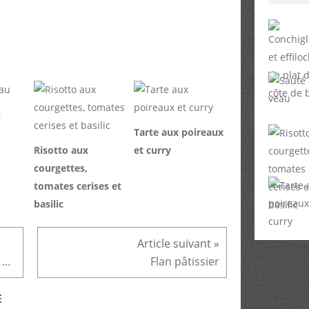
u
Tarte aux poireaux
Risotto aux
et curry
courgettes,
tomates cerises et
basilic
Soupe de courge et carotte au parfum de réglisse
Flan pâtissier
E