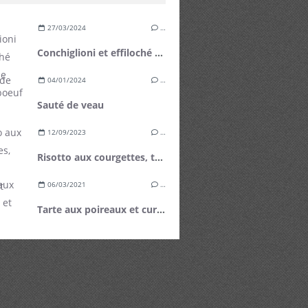
27/03/2024
…
Conchiglioni et effiloché de plat de côte de boeuf
04/01/2024
…
Sauté de veau
12/09/2023
…
Risotto aux courgettes, tomates cerises et basilic
06/03/2021
…
Tarte aux poireaux et curry