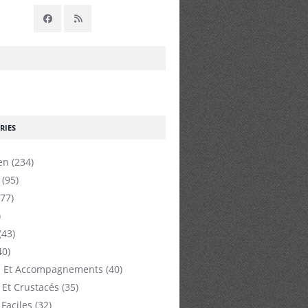
RIES
en
(234)
(95)
77)
)
(43)
40)
 Et Accompagnements
(40)
 Et Crustacés
(35)
 Faciles
(32)