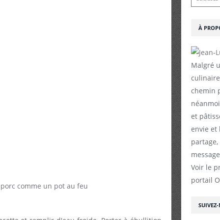
À PROP
Malgré u
culinaire
chemin p
néanmoin
et pâtiss
envie et
partage,
messages
Voir le p
portail 
SUIVEZ