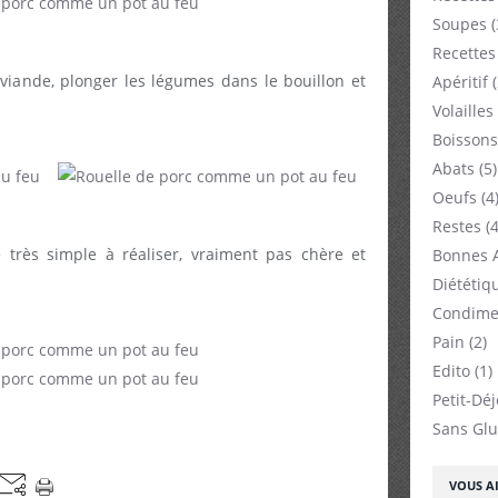
Soupes
(
Recettes
viande, plonger les légumes dans le bouillon et
Apéritif
(
Volailles
Boissons
Abats
(5)
Oeufs
(4
Restes
(4
e très simple à réaliser, vraiment pas chère et
Bonnes 
Diététiq
Condime
Pain
(2)
Edito
(1)
Petit-Dé
Sans Glu
VOUS AI