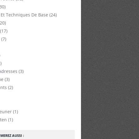
30)
 Et Techniques De Base
(24)
20)
(17)
(7)
)
)
Adresses
(3)
ue
(3)
nts
(2)
jeuner
(1)
ten
(1)
MEREZ AUSSI :