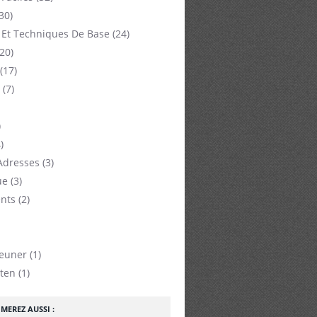
30)
 Et Techniques De Base
(24)
20)
(17)
(7)
)
)
Adresses
(3)
ue
(3)
nts
(2)
jeuner
(1)
ten
(1)
MEREZ AUSSI :