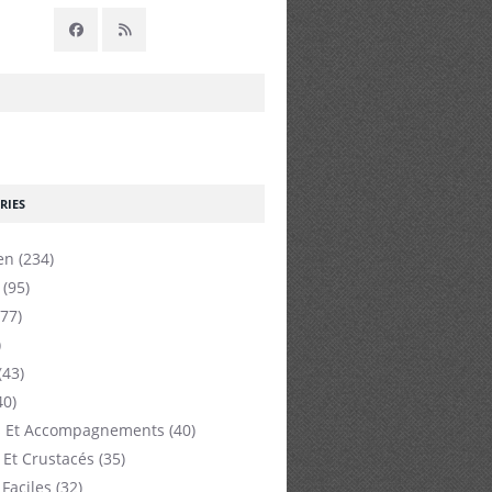
RIES
en
(234)
(95)
77)
)
(43)
40)
 Et Accompagnements
(40)
 Et Crustacés
(35)
 Faciles
(32)