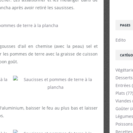
lancha après avoir retiré les sausisses.
PAGES
Edito
gousses d'ail en chemise (avec la peau) sel et
r les pommes de terre avec la graisse de cuisson
CATÉGO
bon goût.
Végétari
Desserts
Entrées
(
Plats
(77
Viandes
d'aluminium, baisser le feu au plus bas et laisser
Goûter
(
s.
Légumes
Poissons
Recettes