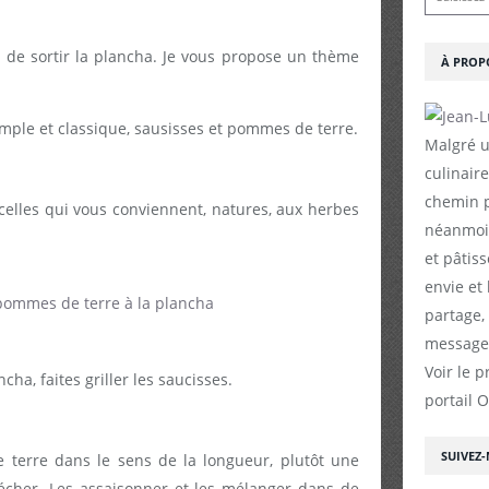
emps de sortir la plancha. Je vous propose un thème
À PROP
ple et classique, sausisses et pommes de terre.
Malgré u
culinaire
chemin p
 celles qui vous conviennent, natures, aux herbes
néanmoin
et pâtiss
envie et
partage,
messages
Voir le p
cha, faites griller les saucisses.
portail 
SUIVEZ
 terre dans le sens de la longueur, plutôt une
 sécher. Les assaisonner et les mélanger dans de