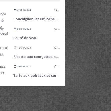
27/03/2024
…
Conchiglioni et effiloché de plat de côte de boeuf
04/01/2024
…
Sauté de veau
12/09/2023
…
Risotto aux courgettes, tomates cerises et basilic
06/03/2021
…
Tarte aux poireaux et curry