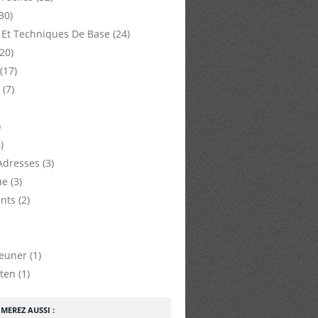
30)
 Et Techniques De Base
(24)
20)
(17)
(7)
)
)
Adresses
(3)
ue
(3)
nts
(2)
jeuner
(1)
ten
(1)
MEREZ AUSSI :