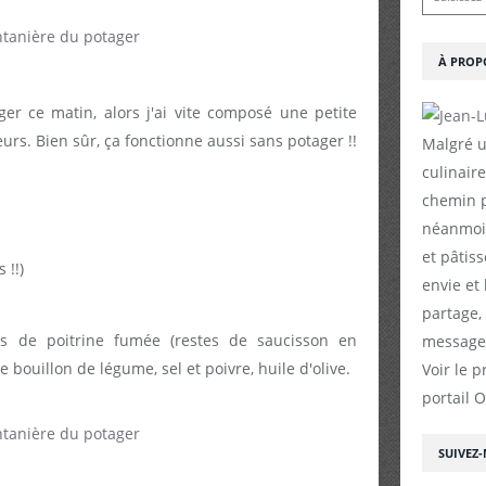
À PROP
r ce matin, alors j'ai vite composé une petite
eurs. Bien sûr, ça fonctionne aussi sans potager !!
Malgré u
culinaire
chemin p
néanmoin
et pâtiss
 !!)
envie et
partage,
hes de poitrine fumée (restes de saucisson en
messages
 de bouillon de légume, sel et poivre, huile d'olive.
Voir le p
portail 
SUIVEZ