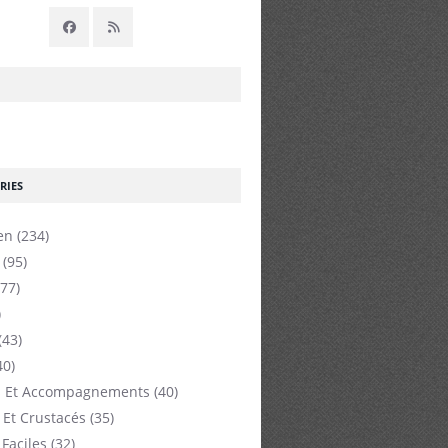
RIES
en
(234)
(95)
77)
)
(43)
40)
 Et Accompagnements
(40)
 Et Crustacés
(35)
 Faciles
(32)