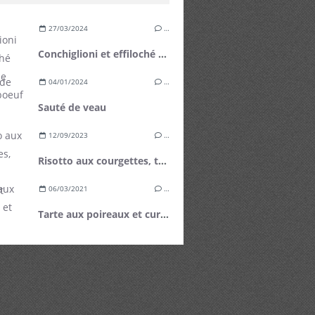
27/03/2024
…
Conchiglioni et effiloché de plat de côte de boeuf
04/01/2024
…
Sauté de veau
12/09/2023
…
Risotto aux courgettes, tomates cerises et basilic
06/03/2021
…
Tarte aux poireaux et curry