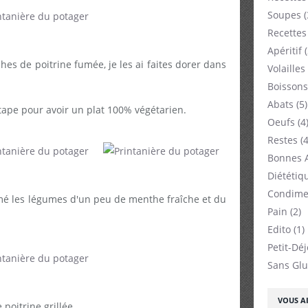
Soupes
(
Recettes
Apéritif
(
es de poitrine fumée, je les ai faites dorer dans
Volailles
Boissons
Abats
(5)
tape pour avoir un plat 100% végétarien.
Oeufs
(4
Restes
(4
Bonnes 
Diététiq
Condime
mé les légumes d'un peu de menthe fraîche et du
Pain
(2)
Edito
(1)
Petit-Dé
Sans Glu
VOUS AI
poitrine grillée.