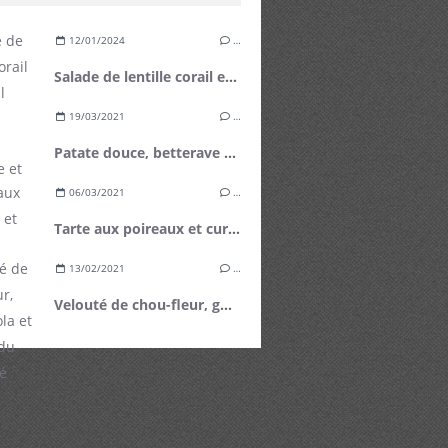
12/01/2024
…
Salade de lentille corail et fenouil
19/03/2021
…
Patate douce, betterave et féta
06/03/2021
…
Tarte aux poireaux et curry
13/02/2021
…
Velouté de chou-fleur, gorgonzola et ravioles du Dauphiné