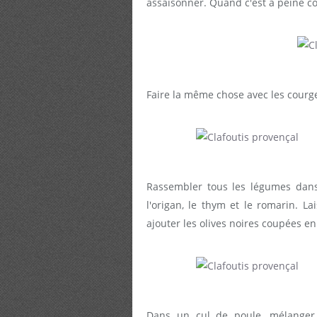
assaisonner. Quand c'est à peine co
Faire la même chose avec les courge
Rassembler tous les légumes dans
l'origan, le thym et le romarin. La
ajouter les olives noires coupées e
Dans un cul de poule, mélanger l