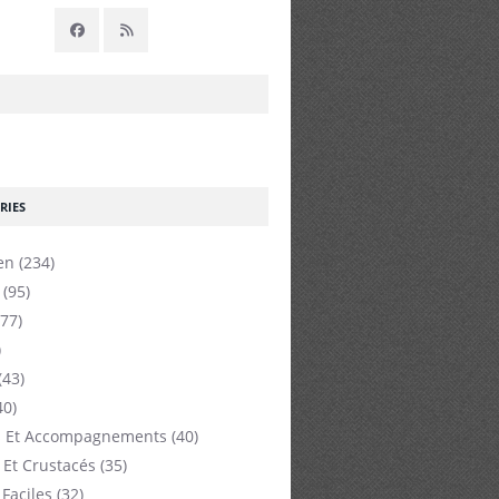
RIES
en
(234)
(95)
77)
)
(43)
40)
 Et Accompagnements
(40)
 Et Crustacés
(35)
 Faciles
(32)