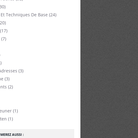
30)
 Et Techniques De Base
(24)
20)
(17)
(7)
)
)
Adresses
(3)
ue
(3)
nts
(2)
jeuner
(1)
ten
(1)
MEREZ AUSSI :