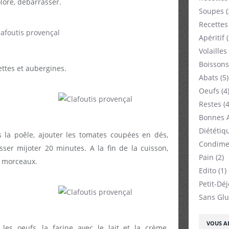
loré, débarrasser.
Soupes
(
Recettes
Apéritif
(
Volailles
Boissons
ttes et aubergines.
Abats
(5)
Oeufs
(4
Restes
(4
Bonnes 
Diététiq
 la poêle, ajouter les tomates coupées en dés,
Condime
isser mijoter 20 minutes. A la fin de la cuisson,
Pain
(2)
n morceaux.
Edito
(1)
Petit-Dé
Sans Glu
VOUS AI
es oeufs, la farine avec le lait et la crème,