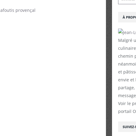
À PROP
Malgré u
culinaire
chemin p
néanmoin
et pâtiss
envie et
partage,
messages
Voir le p
portail 
SUIVEZ