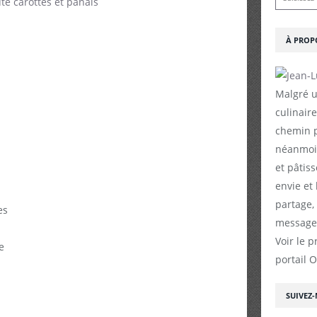
À PROP
Malgré u
culinaire
chemin p
néanmoin
et pâtiss
envie et
partage,
es
messages
Voir le p
e
portail 
SUIVEZ