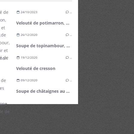
24/10/2023
…
Velouté de potimarron, poireaux et noisettes grillées
26/12/2020
…
Soupe de topinambour, chou fleur et champignon
19/12/2020
…
Velouté de cresson
09/12/2020
…
Soupe de châtaignes au mascarpone et à l'huile de truffe