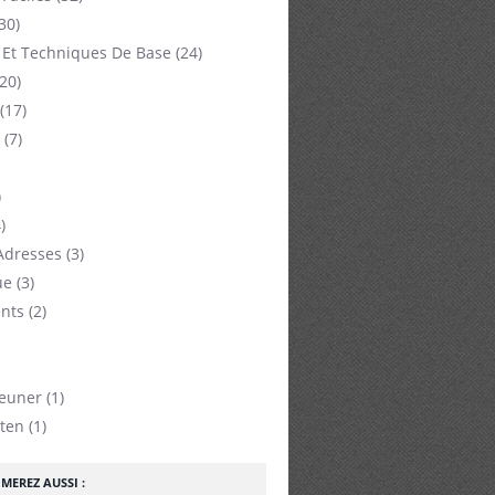
30)
 Et Techniques De Base
(24)
20)
(17)
(7)
)
)
Adresses
(3)
ue
(3)
nts
(2)
jeuner
(1)
ten
(1)
MEREZ AUSSI :