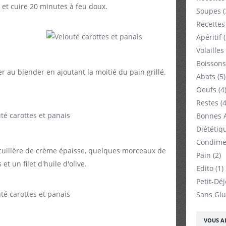
 et cuire 20 minutes à feu doux.
Soupes
(
Recettes
Apéritif
(
Volailles
Boissons
r au blender en ajoutant la moitié du pain grillé.
Abats
(5)
Oeufs
(4
Restes
(4
Bonnes 
Diététiq
Condime
cuillère de crème épaisse, quelques morceaux de
Pain
(2)
et un filet d'huile d'olive.
Edito
(1)
Petit-Dé
Sans Glu
VOUS AI