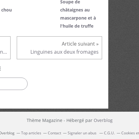
Soupe de
 chou
châtaignes au
mascarpone et à
l'huile de truffe
Risotto au safran et potimarron confit au miel
Linguines aux deux fromages
E
Thème Magazine - Hébergé par
Overblog
 Overblog
Top articles
Contact
Signaler un abus
C.G.U.
Cookies e