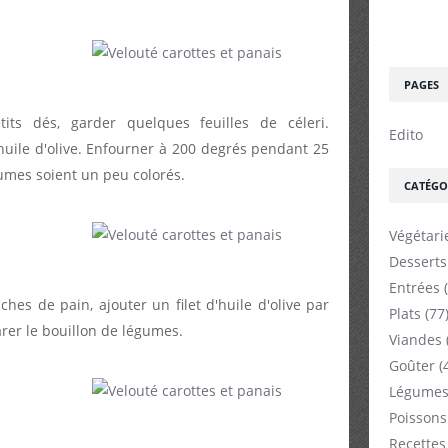
PAGES
ts dés, garder quelques feuilles de céleri.
Edito
huile d'olive. Enfourner à 200 degrés pendant 25
gumes soient un peu colorés.
CATÉGO
Végétari
Desserts
Entrées
(
es de pain, ajouter un filet d'huile d'olive par
Plats
(77
parer le bouillon de légumes.
Viandes
Goûter
(
Légumes
Poissons
Recettes