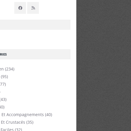
RIES
en
(234)
(95)
77)
)
(43)
40)
 Et Accompagnements
(40)
 Et Crustacés
(35)
 Faciles
(32)