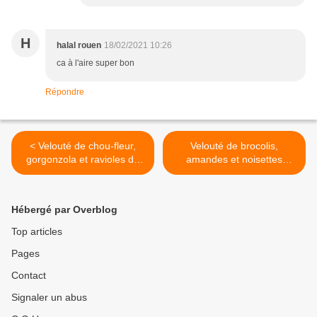
H
halal rouen
18/02/2021 10:26
ca à l'aire super bon
Répondre
< Velouté de chou-fleur,
Velouté de brocolis,
gorgonzola et ravioles du
amandes et noisettes
Dauphiné
grillées >
Hébergé par Overblog
Top articles
Pages
Contact
Signaler un abus