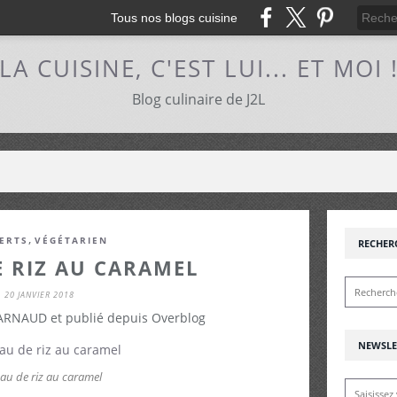
Tous nos blogs cuisine
LA CUISINE, C'EST LUI... ET MOI 
Blog culinaire de J2L
,
ERTS
VÉGÉTARIEN
RECHER
 RIZ AU CARAMEL
20 JANVIER 2018
 ARNAUD et publié depuis Overblog
NEWSLE
au de riz au caramel