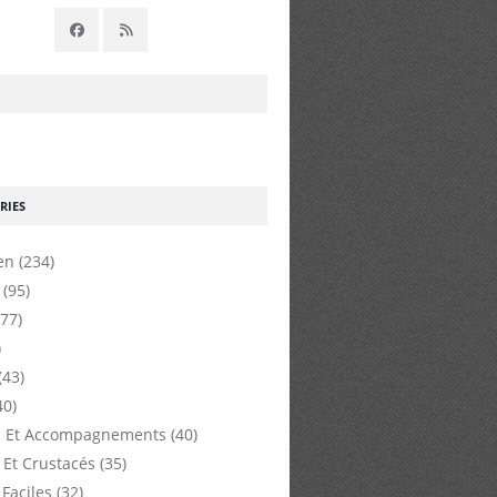
RIES
en
(234)
(95)
77)
)
(43)
40)
 Et Accompagnements
(40)
 Et Crustacés
(35)
 Faciles
(32)