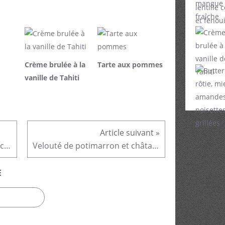
Crème brulée à la
Tarte aux pommes
vanille de Tahiti
Magret de canard à l'orange, écrasé de pomme de terre à l'ail
Velouté de potimarron et châtaigne, gorgonzola
E