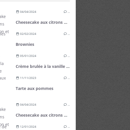
04/04/2024
…
Cheesecake aux citrons de Menton et mangue fraîche
02/02/2024
…
Brownies
05/01/2024
…
Crème brulée à la vanille de Tahiti
11/11/2023
…
Tarte aux pommes
04/04/2024
…
Cheesecake aux citrons de Menton et mangue fraîche
12/01/2024
…