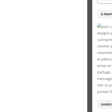
À PROP
Malgré u
culinaire
chemin p
néanmoin
et pâtiss
envie et
partage,
messages
Voir le p
portail 
SUIVEZ