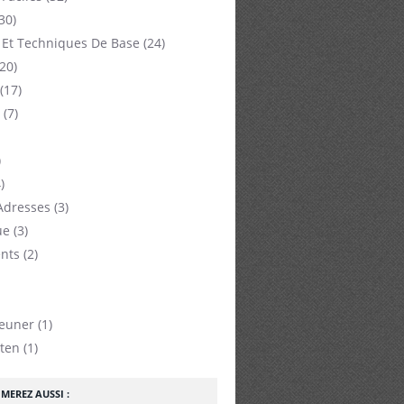
30)
 Et Techniques De Base
(24)
20)
(17)
(7)
)
)
Adresses
(3)
ue
(3)
nts
(2)
jeuner
(1)
ten
(1)
MEREZ AUSSI :