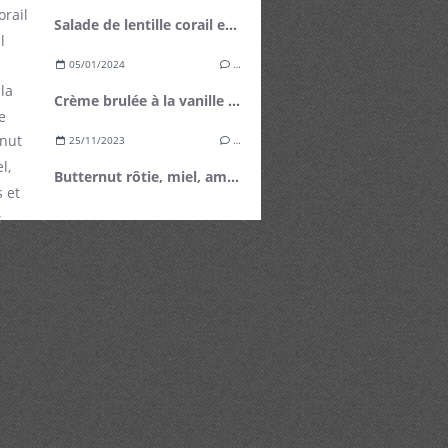
Salade de lentille corail et fenouil
05/01/2024
…
Crème brulée à la vanille de Tahiti
25/11/2023
…
Butternut rôtie, miel, amandes et noisettes grillées