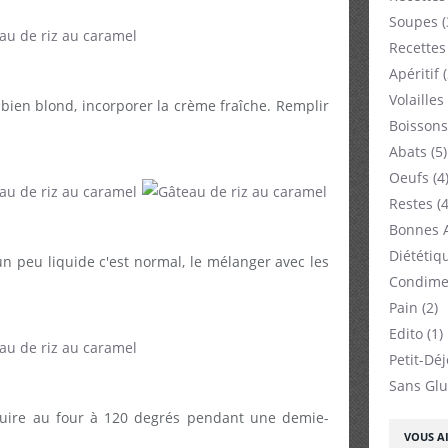
Soupes
(
Recettes
Apéritif
(
Volailles
 bien blond, incorporer la crème fraîche. Remplir
Boissons
Abats
(5)
Oeufs
(4
Restes
(4
Bonnes 
Diététiq
 un peu liquide c'est normal, le mélanger avec les
Condime
Pain
(2)
Edito
(1)
Petit-Dé
Sans Glu
cuire au four à 120 degrés pendant une demie-
VOUS AI