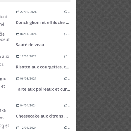
27/03/2024
…
Conchiglioni et effiloché de plat de côte de boeuf
04/01/2024
…
Sauté de veau
12/09/2023
…
Risotto aux courgettes, tomates cerises et basilic
06/03/2021
…
Tarte aux poireaux et curry
04/04/2024
…
Cheesecake aux citrons de Menton et mangue fraîche
12/01/2024
…