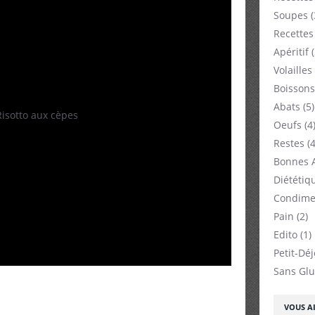
Soupes
(
Recettes
Apéritif
(
Volailles
Boissons
Abats
(5)
Oeufs
(4
Restes
(4
Bonnes 
Diététiq
Condime
Pain
(2)
Edito
(1)
Petit-Dé
Sans Glu
VOUS AI