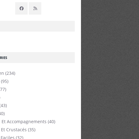
RIES
en
(234)
(95)
77)
)
(43)
40)
 Et Accompagnements
(40)
 Et Crustacés
(35)
 Faciles
(32)