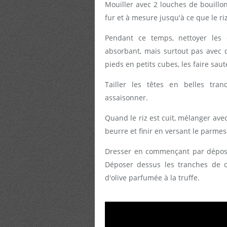
Mouiller avec 2 louches de bouillon
fur et à mesure jusqu'à ce que le riz
Pendant ce temps, nettoyer les
absorbant, mais surtout pas avec de
pieds en petits cubes, les faire saute
Tailler les têtes en belles tran
assaisonner.
Quand le riz est cuit, mélanger ave
beurre et finir en versant le parme
Dresser en commençant par déposer
Déposer dessus les tranches de ch
d'olive parfumée à la truffe.