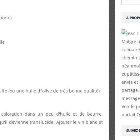
borio)
À PROP
Malgré u
lle
culinaire
chemin p
néanmoin
et pâtiss
envie et
partage,
uffe (ou une huile d"olive de très bonne qualité)
messages
Voir le p
s coloration dans un peu d'huile et de beurre.
portail 
qu'il devienne translucide. Ajouter le vin blanc et
SUIVEZ