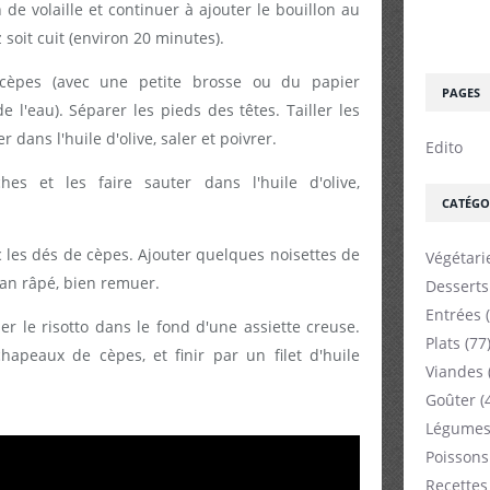
 de volaille et continuer à ajouter le bouillon au
 soit cuit (environ 20 minutes).
 cèpes (avec une petite brosse ou du papier
PAGES
 l'eau). Séparer les pieds des têtes. Tailler les
r dans l'huile d'olive, saler et poivrer.
Edito
ches et les faire sauter dans l'huile d'olive,
CATÉGO
c les dés de cèpes. Ajouter quelques noisettes de
Végétari
san râpé, bien remuer.
Desserts
Entrées
(
 le risotto dans le fond d'une assiette creuse.
Plats
(77
apeaux de cèpes, et finir par un filet d'huile
Viandes
Goûter
(
Légumes
Poissons
Recettes