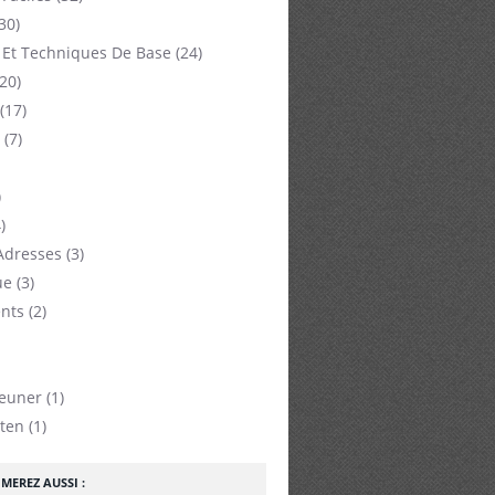
30)
 Et Techniques De Base
(24)
20)
(17)
(7)
)
)
Adresses
(3)
ue
(3)
nts
(2)
jeuner
(1)
ten
(1)
MEREZ AUSSI :