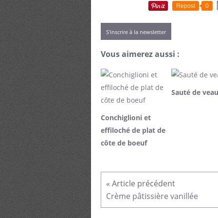
Repost
0
S'inscrire à la newsletter
Vous aimerez aussi :
Sauté de vea
Conchiglioni et
effiloché de plat de
côte de boeuf
Crème pâtissière vanillée