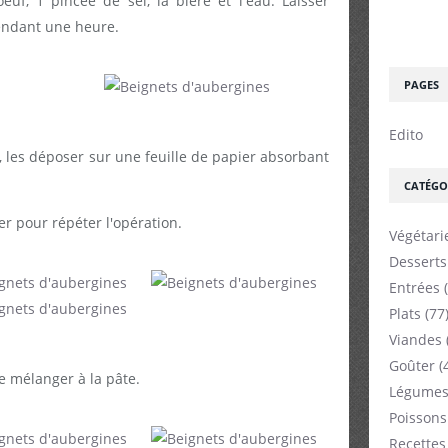
euf, 1 pincée de sel, la bière et l'eau. Laisser
endant une heure.
PAGES
Edito
 les déposer sur une feuille de papier absorbant
CATÉGO
ner pour répéter l'opération.
Végétari
Desserts
Entrées
(
Plats
(77
Viandes
Goûter
(
e mélanger à la pâte.
Légumes
Poissons
Recettes