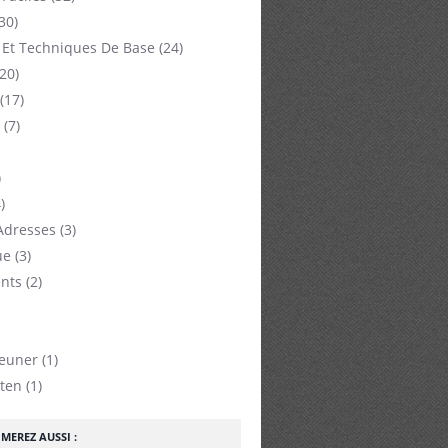
30)
 Et Techniques De Base
(24)
20)
(17)
(7)
)
)
Adresses
(3)
ue
(3)
nts
(2)
jeuner
(1)
ten
(1)
MEREZ AUSSI :