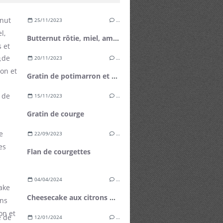
25/11/2023
…
Butternut rôtie, miel, amandes et noisettes grillées
20/11/2023
…
Gratin de potimarron et carotte
15/11/2023
…
Gratin de courge
22/09/2023
…
Flan de courgettes
04/04/2024
…
Cheesecake aux citrons de Menton et mangue fraîche
12/01/2024
…