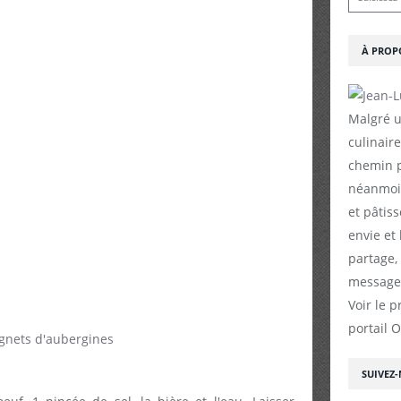
À PROP
Malgré u
culinaire
chemin p
néanmoin
et pâtiss
envie et
partage,
messages
Voir le p
portail 
SUIVEZ