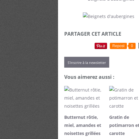
PARTAGER CET ARTICLE
Repost
0
S'inscrire à la newsletter
Vous aimerez aussi :
Butternut rôtie,
Gratin de
miel, amandes et
potimarron e
noisettes grillées
carotte