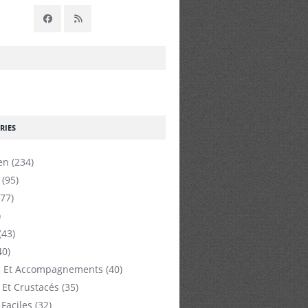
RIES
en
(234)
(95)
77)
)
(43)
40)
 Et Accompagnements
(40)
 Et Crustacés
(35)
 Faciles
(32)