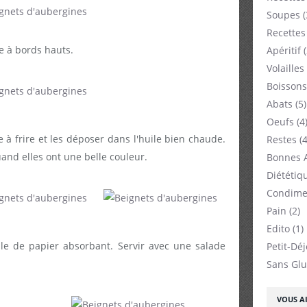
Soupes
(
Recettes
e à bords hauts.
Apéritif
(
Volailles
Boissons
Abats
(5)
Oeufs
(4
à frire et les déposer dans l'huile bien chaude.
Restes
(4
uand elles ont une belle couleur.
Bonnes 
Diététiq
Condime
Pain
(2)
Edito
(1)
lle de papier absorbant. Servir avec une salade
Petit-Dé
Sans Glu
VOUS AI