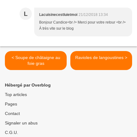
L
Lacuisinecestluietmoi
21/12/2018 13:34
Bonjour Candice<br /> Merci pour votre retour <br />
À très vite sur le blog
< Soupe de châtaigne au
Ravioles de langoustines >
foie gras
Hébergé par Overblog
Top articles
Pages
Contact
Signaler un abus
C.G.U.