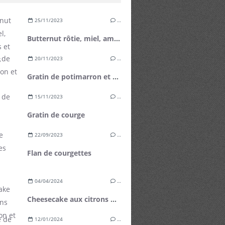
25/11/2023
…
Butternut rôtie, miel, amandes et noisettes grillées
20/11/2023
…
Gratin de potimarron et carotte
15/11/2023
…
Gratin de courge
22/09/2023
…
Flan de courgettes
04/04/2024
…
Cheesecake aux citrons de Menton et mangue fraîche
12/01/2024
…