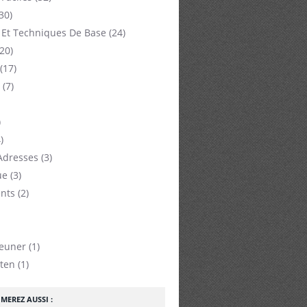
30)
 Et Techniques De Base
(24)
20)
(17)
(7)
)
)
Adresses
(3)
ue
(3)
nts
(2)
jeuner
(1)
ten
(1)
MEREZ AUSSI :