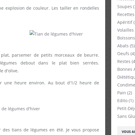
Soupes
(
e explosion de couleur. Les tailler en rondelles
Recettes
Apéritif
(
Volailles
Boissons
Abats
(5)
Oeufs
(4
 plat, parsemer de petits morceaux de beurre.
Restes
(4
légumes debout dans le plat bien serrées.
Bonnes 
e d'olive.
Diététiq
r une heure environ. Au bout d'1/2 heure de
Condime
Pain
(2)
Edito
(1)
Petit-Dé
Sans Glu
r des tians de légumes en été. Je vous propose
VOUS AI