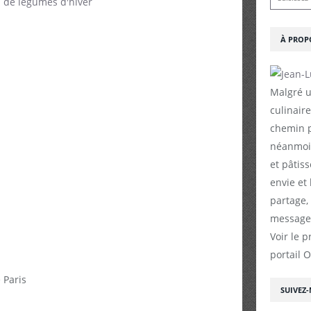
À PROP
Malgré u
culinaire
chemin p
néanmoin
et pâtiss
envie et
partage,
messages
Voir le p
portail 
 Paris
SUIVEZ