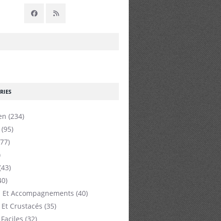
RIES
en
(234)
(95)
77)
)
(43)
40)
 Et Accompagnements
(40)
 Et Crustacés
(35)
 Faciles
(32)