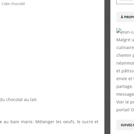
Cake chocolat
À PROP
Malgré u
culinaire
chemin p
néanmoin
et pâtiss
envie et
partage,
messages
u chocolat au lait.
Voir le p
portail 
re au bain marie. Mélanger les oeufs, le sucre et
SUIVEZ