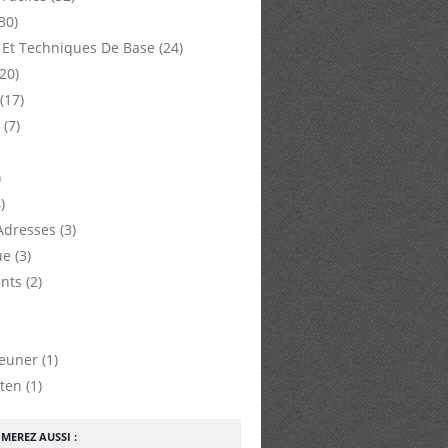
30)
 Et Techniques De Base
(24)
20)
(17)
(7)
)
)
Adresses
(3)
ue
(3)
nts
(2)
jeuner
(1)
ten
(1)
MEREZ AUSSI :