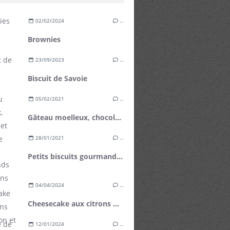
02/02/2024
…
Brownies
23/09/2023
…
Biscuit de Savoie
05/02/2021
…
Gâteau moelleux, chocolat et betterave
28/01/2021
…
Petits biscuits gourmands aux flocons d'avoine
04/04/2024
…
Cheesecake aux citrons de Menton et mangue fraîche
12/01/2024
…