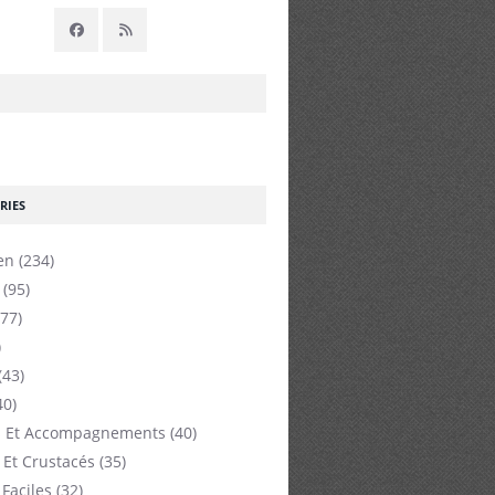
RIES
en
(234)
(95)
77)
)
(43)
40)
 Et Accompagnements
(40)
 Et Crustacés
(35)
 Faciles
(32)