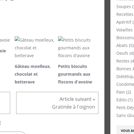
Soupes
(
Recettes
Apéritif
(
Volailles
Boissons
Abats
(5)
oie
Oeufs
(4
Restes
(4
Gâteau moelleux,
Petits biscuits
Bonnes 
chocolat et
gourmands aux
Diététiq
betterave
flocons d'avoine
Condime
Pain
(2)
Edito
(1)
Gratinée à l'oignon
Petit-Dé
Sans Glu
E
VOUS AI