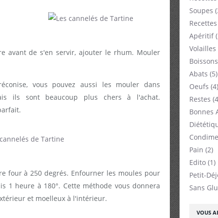
Soupes
(
Recettes
Apéritif
(
Volailles
re avant de s'en servir, ajouter le rhum. Mouler
Boissons
Abats
(5)
réconise, vous pouvez aussi les mouler dans
Oeufs
(4
is ils sont beaucoup plus chers à l'achat.
Restes
(4
arfait.
Bonnes 
Diététiq
Condime
Pain
(2)
Edito
(1)
otre four à 250 degrés. Enfourner les moules pour
Petit-Dé
uis 1 heure à 180°. Cette méthode vous donnera
Sans Glu
xtérieur et moelleux à l'intérieur.
VOUS AI