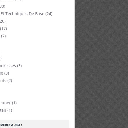
30)
 Et Techniques De Base
(24)
20)
(17)
(7)
)
)
Adresses
(3)
ue
(3)
nts
(2)
jeuner
(1)
ten
(1)
MEREZ AUSSI :