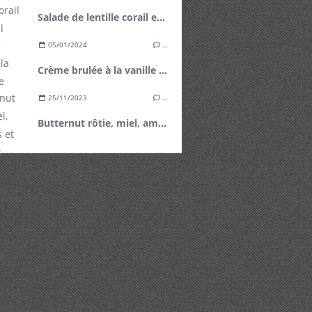
Salade de lentille corail et fenouil
05/01/2024
…
Crème brulée à la vanille de Tahiti
25/11/2023
…
Butternut rôtie, miel, amandes et noisettes grillées