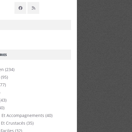
RIES
en
(234)
(95)
77)
)
(43)
40)
 Et Accompagnements
(40)
 Et Crustacés
(35)
 Faciles
(32)