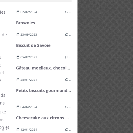
02/02/2024
…
Brownies
23/09/2023
…
Biscuit de Savoie
05/02/2021
…
Gâteau moelleux, chocolat et betterave
28/01/2021
…
Petits biscuits gourmands aux flocons d'avoine
04/04/2024
…
Cheesecake aux citrons de Menton et mangue fraîche
12/01/2024
…