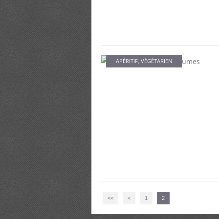
APÉRITIF
,
VÉGÉTARIEN
<<
<
1
2