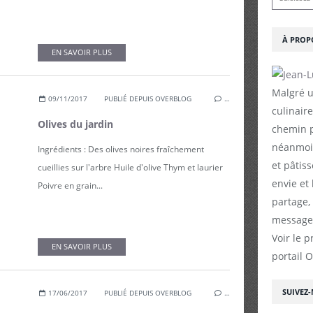
À PROP
EN SAVOIR PLUS
Malgré u
09/11/2017
PUBLIÉ DEPUIS OVERBLOG
…
culinaire
Olives du jardin
chemin p
néanmoin
Ingrédients : Des olives noires fraîchement
et pâtiss
cueillies sur l'arbre Huile d'olive Thym et laurier
envie et
Poivre en grain...
partage,
messages
Voir le p
EN SAVOIR PLUS
portail 
SUIVEZ
17/06/2017
PUBLIÉ DEPUIS OVERBLOG
…