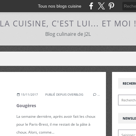
Tous nos blogs cuisine
LA CUISINE, C'EST LUI... ET MOI 
Blog culinaire de J2L
RECHER
15/11/2017
PUBLIÉ DEPUIS OVERBLOG
…
Gougères
La semaine dernière, après avoir fait les choux
NEWSLE
pour le Paris-Brest, il me restait de la pâte à
choux. Alors, comme...