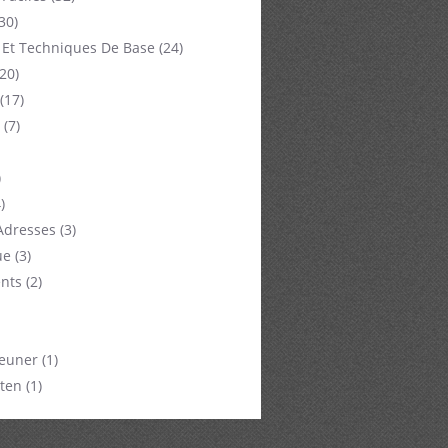
30)
 Et Techniques De Base
(24)
20)
(17)
(7)
)
)
Adresses
(3)
ue
(3)
nts
(2)
jeuner
(1)
ten
(1)