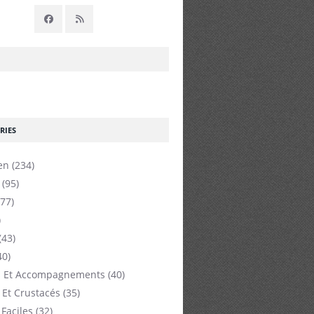
RIES
en
(234)
(95)
77)
)
(43)
40)
 Et Accompagnements
(40)
 Et Crustacés
(35)
 Faciles
(32)