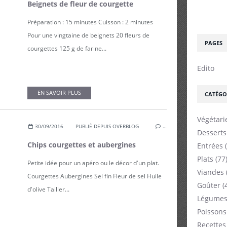
Beignets de fleur de courgette
Préparation : 15 minutes Cuisson : 2 minutes
Pour une vingtaine de beignets 20 fleurs de
PAGES
courgettes 125 g de farine...
Edito
EN SAVOIR PLUS
CATÉGO
Végétari
30/09/2016
PUBLIÉ DEPUIS OVERBLOG
…
Desserts
Chips courgettes et aubergines
Entrées
(
Plats
(77
Petite idée pour un apéro ou le décor d'un plat.
Viandes
Courgettes Aubergines Sel fin Fleur de sel Huile
Goûter
(
d'olive Tailler...
Légumes
Poissons
Recettes