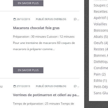
EN SAVOIR PLUS
Soupes
(
Recettes
Apéritif
(
28/12/2015
PUBLIÉ DEPUIS OVERBLOG
…
Volailles
Macarons chocolat foie gras
Boissons
Abats
(5)
Préparation : 30 minutes Cuisson : 12 minutes
Oeufs
(4
Pour une trentaine de macarons 60 coques de
Restes
(4
macarons à préparer comme...
Bonnes 
Diététiq
Condime
EN SAVOIR PLUS
Pain
(2)
Edito
(1)
Petit-Dé
27/12/2015
PUBLIÉ DEPUIS OVERBLOG
…
Sans Glu
Verrines de potimarron et céleri au pavot
Temps de préparation : 25 minutes Temps de