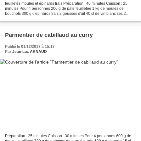
feuilletés moules et épinards frais Préparation : 40 minutes Cuisson : 25
minutes Pour 4 personnes 200 g de pâte feuilletée 1 kg de moules de
bouchots 300 g d'épinards frais 2 gousses d'ail 40 cl de vin blanc sec 2
échalotes 20 cl de crème fraîche 1 feuille...
Parmentier de cabillaud au curry
Publié le 01/12/2017 à 15:17
Par
Jean-Luc ARNAUD
Préparation : 25 minutes Cuisson : 30 minutes Pour 4 personnes 600 g de
dos de cabillaud 700 g de pommes de terre à purée 120 g de beurre 15 cl