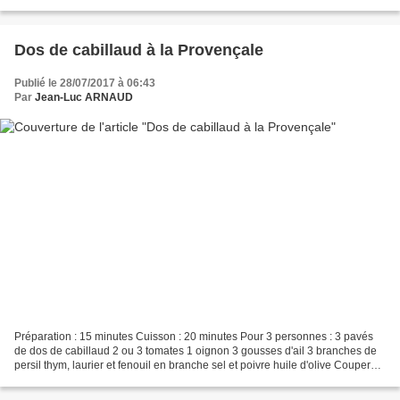
friture Pour la panure à l'anglaise...
Dos de cabillaud à la Provençale
Publié le 28/07/2017 à 06:43
Par
Jean-Luc ARNAUD
Préparation : 15 minutes Cuisson : 20 minutes Pour 3 personnes : 3 pavés
de dos de cabillaud 2 ou 3 tomates 1 oignon 3 gousses d'ail 3 branches de
persil thym, laurier et fenouil en branche sel et poivre huile d'olive Couper
les tomates en petits dés....