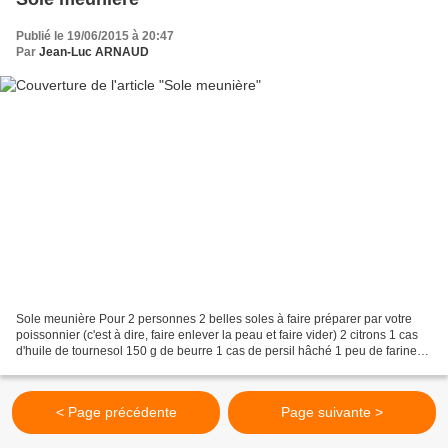
Publié le 19/06/2015 à 20:47
Par
Jean-Luc ARNAUD
Sole meunière Pour 2 personnes 2 belles soles à faire préparer par votre
poissonnier (c'est à dire, faire enlever la peau et faire vider) 2 citrons 1 cas
d'huile de tournesol 150 g de beurre 1 cas de persil hâché 1 peu de farine
sel et poivre Essuyer...
< Page précédente
Page suivante >