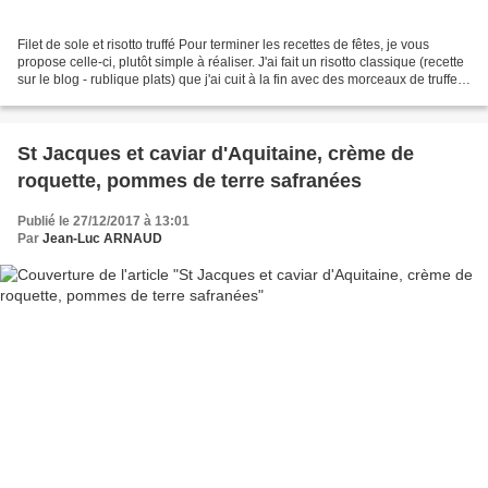
Filet de sole et risotto truffé Pour terminer les recettes de fêtes, je vous
propose celle-ci, plutôt simple à réaliser. J'ai fait un risotto classique (recette
sur le blog - rublique plats) que j'ai cuit à la fin avec des morceaux de truffes.
J'ai poêlé...
St Jacques et caviar d'Aquitaine, crème de
roquette, pommes de terre safranées
Publié le 27/12/2017 à 13:01
Par
Jean-Luc ARNAUD