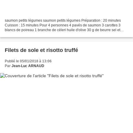
saumon petits légumes saumon petits légumes Préparation : 20 minutes
Cuisson : 15 minutes Pour 4 personnes 4 pavés de saumon 3 carottes 3
blancs de poireau 1 branche de céleri huile d'olive 30 g de beurre sel et
poivre Pour le beurre blanc 2 échalotes...
Filets de sole et risotto truffé
Publié le 05/01/2018 à 13:06
Par
Jean-Luc ARNAUD