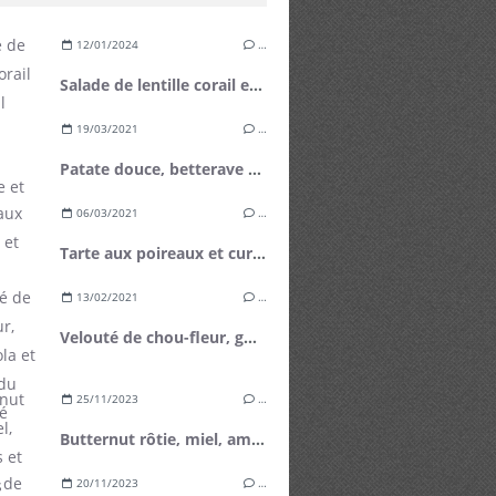
12/01/2024
…
Salade de lentille corail et fenouil
19/03/2021
…
Patate douce, betterave et féta
06/03/2021
…
Tarte aux poireaux et curry
13/02/2021
…
Velouté de chou-fleur, gorgonzola et ravioles du Dauphiné
25/11/2023
…
Butternut rôtie, miel, amandes et noisettes grillées
20/11/2023
…