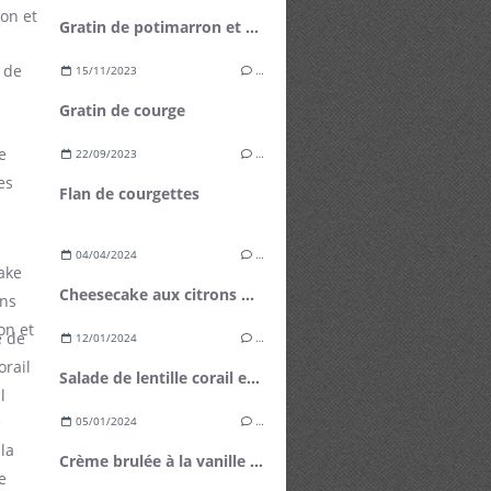
Gratin de potimarron et carotte
15/11/2023
…
Gratin de courge
22/09/2023
…
Flan de courgettes
04/04/2024
…
Cheesecake aux citrons de Menton et mangue fraîche
12/01/2024
…
Salade de lentille corail et fenouil
05/01/2024
…
Crème brulée à la vanille de Tahiti