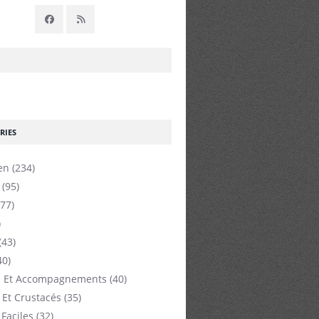
RIES
en
(234)
(95)
77)
)
(43)
40)
 Et Accompagnements
(40)
 Et Crustacés
(35)
 Faciles
(32)