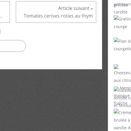
'abricots, miel et romarin
Tomates cerises roties au thym
E