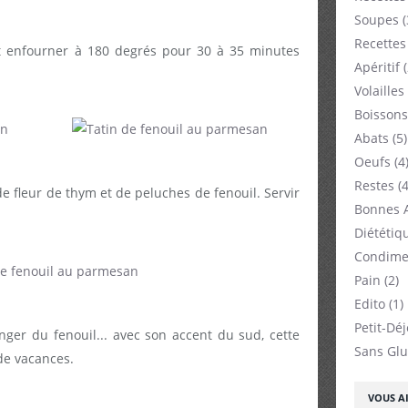
Soupes
(
Recettes
 et enfourner à 180 degrés pour 30 à 35 minutes
Apéritif
(
Volailles
Boissons
Abats
(5)
Oeufs
(4
Restes
(4
 fleur de thym et de peluches de fenouil. Servir
Bonnes 
Diététiq
Condime
Pain
(2)
Edito
(1)
Petit-Dé
ger du fenouil... avec son accent du sud, cette
Sans Glu
 de vacances.
VOUS AI