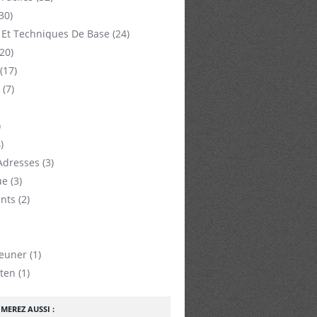
30)
 Et Techniques De Base
(24)
20)
(17)
(7)
)
)
Adresses
(3)
ue
(3)
nts
(2)
jeuner
(1)
ten
(1)
MEREZ AUSSI :