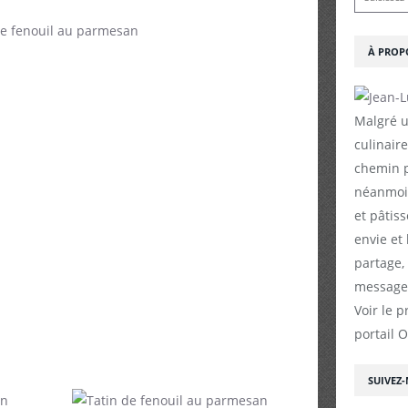
À PROP
Malgré u
culinaire
chemin p
néanmoin
et pâtiss
envie et
partage,
messages
Voir le p
portail 
SUIVEZ