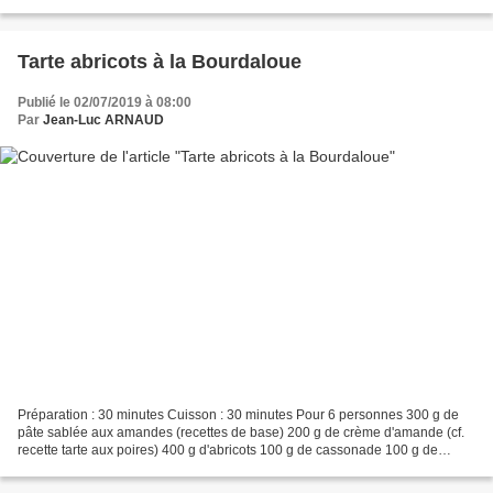
Porter à ébullition l'eau et...
Tarte abricots à la Bourdaloue
Publié le 02/07/2019 à 08:00
Par
Jean-Luc ARNAUD
Préparation : 30 minutes Cuisson : 30 minutes Pour 6 personnes 300 g de
pâte sablée aux amandes (recettes de base) 200 g de crème d'amande (cf.
recette tarte aux poires) 400 g d'abricots 100 g de cassonade 100 g de
beurre Foncer la pâte dans un cercle...