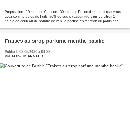
Préparation : 10 minutes Cuisson : 30 minutes En fonction de ce que vous
avez comme poids de fruits. 50% de sucre cassonade 1 jus de citron 1
pointe de couteau de poudre de vanille pectine en fonction du poids des
fruits (ça sert à épaissir la confiture...
Fraises au sirop parfumé menthe basilic
Publié le 08/05/2020 à 09:28
Par
Jean-Luc ARNAUD