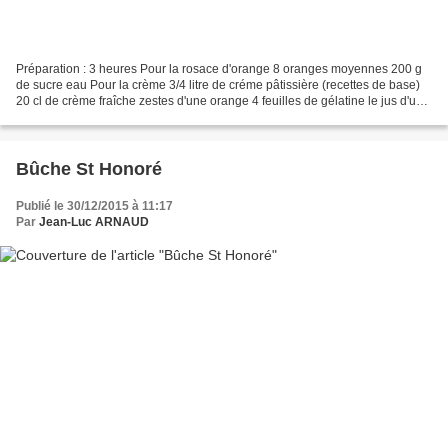
Préparation : 3 heures Pour la rosace d'orange 8 oranges moyennes 200 g
de sucre eau Pour la crème 3/4 litre de créme pâtissière (recettes de base)
20 cl de crème fraîche zestes d'une orange 4 feuilles de gélatine le jus d'une
petite orange Pour le biscuit...
Bûche St Honoré
Publié le 30/12/2015 à 11:17
Par
Jean-Luc ARNAUD