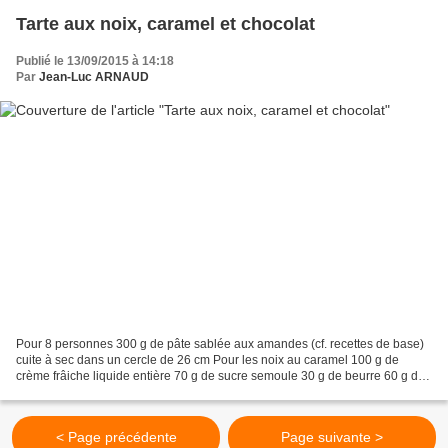
Tarte aux noix, caramel et chocolat
Publié le 13/09/2015 à 14:18
Par
Jean-Luc ARNAUD
Pour 8 personnes 300 g de pâte sablée aux amandes (cf. recettes de base)
cuite à sec dans un cercle de 26 cm Pour les noix au caramel 100 g de
crème frâiche liquide entière 70 g de sucre semoule 30 g de beurre 60 g de
chocolat noir (Caraïbes de chez Valrhona)...
< Page précédente
Page suivante >