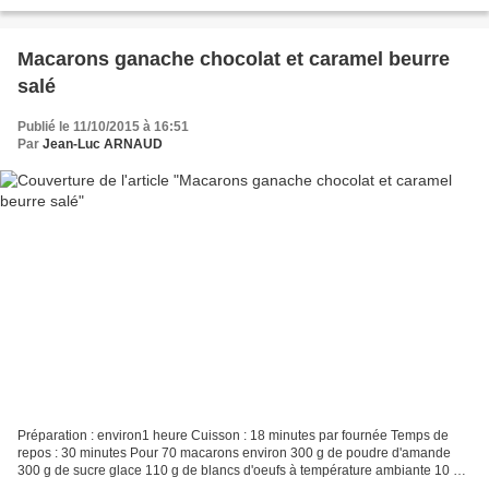
patissière 300 g d'oeufs 5 zestes...
Macarons ganache chocolat et caramel beurre
salé
Publié le 11/10/2015 à 16:51
Par
Jean-Luc ARNAUD
Préparation : environ1 heure Cuisson : 18 minutes par fournée Temps de
repos : 30 minutes Pour 70 macarons environ 300 g de poudre d'amande
300 g de sucre glace 110 g de blancs d'oeufs à température ambiante 10 g
de colorant alimentaire jaune Pour le...