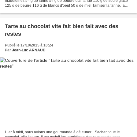
madeleines 54 g de farine 54 g de poudre d'amande 110 g de sucre glace
125 g de beurre 116 g de blancs d'oeuf 50 g de miel Tamiser la farine, la
poudre d'amande et le sucre glace, puis...
Tarte au chocolat vite fait bien fait avec des
restes
Publié le 17/10/2015 à 10:24
Par
Jean-Luc ARNAUD
Hier à midi, nous avions une gourmande à déjeuner... Sachant que le
chocolat, elle l'adore, il me restait les ingrédients des recettes de cette