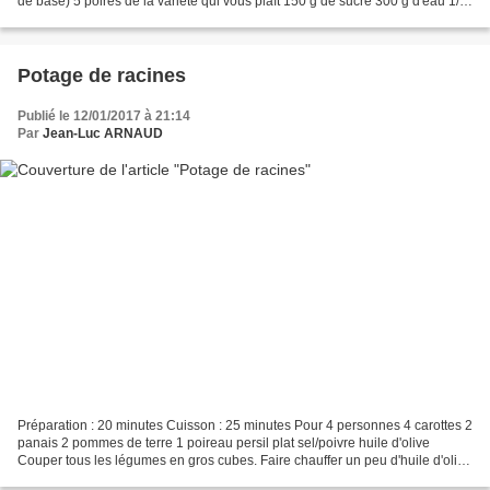
de base) 5 poires de la variété qui vous plaît 150 g de sucre 300 g d'eau 1/2
citron 1 gousse de vanille...
Potage de racines
Publié le 12/01/2017 à 21:14
Par
Jean-Luc ARNAUD
Préparation : 20 minutes Cuisson : 25 minutes Pour 4 personnes 4 carottes 2
panais 2 pommes de terre 1 poireau persil plat sel/poivre huile d'olive
Couper tous les légumes en gros cubes. Faire chauffer un peu d'huile d'olive
dans une sauteuse et faire...