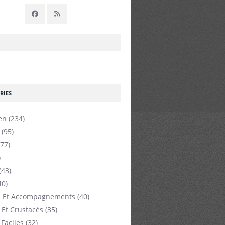
RIES
en
(234)
(95)
77)
)
(43)
40)
 Et Accompagnements
(40)
 Et Crustacés
(35)
 Faciles
(32)