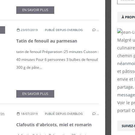
EN SAVOIR PLUS
À PROP
,
VÉGÉTARIEN
23/07/2019
PUBLIÉ DEPUIS OVERBLOG
…
Malgré u
Tatin de fenouil au parmesan
culinaire
tatin de fenouil Préparation :25 minutes Cuisson :
chemin p
40 minutes Pour 6 personnes 3 bulbes de fenouil
néanmoin
300 g de pâte...
et pâtiss
envie et
partage,
EN SAVOIR PLUS
messages
Voir le p
portail 
18/07/2019
PUBLIÉ DEPUIS OVERBLOG
…
Clafoutis d'abricots, miel et romarin
SUIVEZ