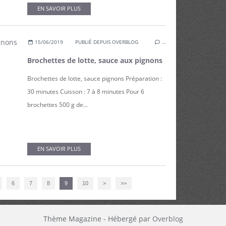
EN SAVOIR PLUS
15/06/2019
PUBLIÉ DEPUIS OVERBLOG
…
Brochettes de lotte, sauce aux pignons
Brochettes de lotte, sauce pignons Préparation :
30 minutes Cuisson : 7 à 8 minutes Pour 6
brochettes 500 g de...
EN SAVOIR PLUS
20
30
40
6
7
8
9
10
>
>>
Thème Magazine - Hébergé par
Overblog