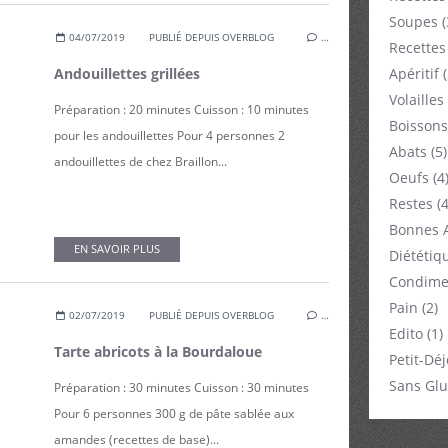
Soupes
(
04/07/2019
PUBLIÉ DEPUIS OVERBLOG
…
Recettes
Andouillettes grillées
Apéritif
(
Volailles
Préparation : 20 minutes Cuisson : 10 minutes
Boissons
pour les andouillettes Pour 4 personnes 2
Abats
(5)
andouillettes de chez Braillon...
Oeufs
(4
Restes
(4
Bonnes 
EN SAVOIR PLUS
Diététiq
Condime
Pain
(2)
02/07/2019
PUBLIÉ DEPUIS OVERBLOG
…
Edito
(1)
Tarte abricots à la Bourdaloue
Petit-Dé
Sans Glu
Préparation : 30 minutes Cuisson : 30 minutes
Pour 6 personnes 300 g de pâte sablée aux
amandes (recettes de base)...