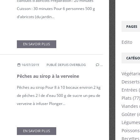
clafoutis d'abricots Préparation : 20 minutes
Cuisson : 30 minutes Pour 6 personnes 500 g
d'abricots (du jardin...
PAGES
Edito
EN SAVOIR PLUS
CATÉGO
16/07/2019
PUBLIÉ DEPUIS OVERBLOG
…
Végétari
Pêches au sirop à la verveine
Desserts
Pêches au sirop Pour 8 à 10 bocaux environ 2 kg
Entrées
(
de pêches 2 l de d'eau 500 g de sucre un peu de
Plats
(77
verveine à infuser Plonger...
Viandes
Goûter
(
Légumes
Poissons
EN SAVOIR PLUS
Recettes