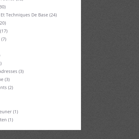
30)
 Et Techniques De Base
(24)
20)
(17)
(7)
)
)
Adresses
(3)
ue
(3)
nts
(2)
jeuner
(1)
ten
(1)