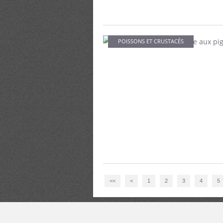
POISSONS ET CRUSTACÉS
<<
<
1
2
3
4
5