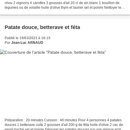
chou 2 oignons 4 carottes 3 gousses d'ail 20 cl de vin blanc 1 bouillon de
légumes ou de volaille huile d'olive thym et laurier sel et poivre Nettoyer le
chou et le faire blanchir...
Patate douce, betterave et féta
Publié le 19/03/2021 à 16:15
Par
Jean-Luc ARNAUD
Préparation : 20 minutes Cuisson : 40 minutes Pour 4 personnes 4 patates
douces 1 betterave cuite 2 gousses d'ail 200 g de féta huile d'olive 2 cac de
persil haché sel et poivre Déposer les patates douces sur une plaque et les