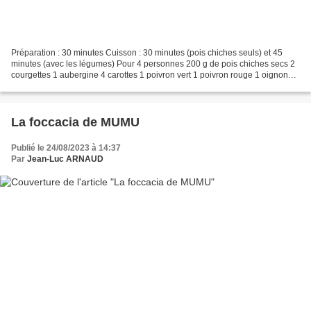
Préparation : 30 minutes Cuisson : 30 minutes (pois chiches seuls) et 45
minutes (avec les légumes) Pour 4 personnes 200 g de pois chiches secs 2
courgettes 1 aubergine 4 carottes 1 poivron vert 1 poivron rouge 1 oignons 4
gousses d'ail 4 tomates 1 cac...
La foccacia de MUMU
Publié le 24/08/2023 à 14:37
Par
Jean-Luc ARNAUD