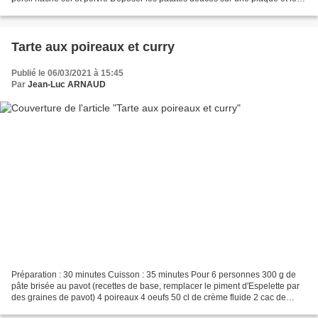
mettre à cuire dans un four...
Tarte aux poireaux et curry
Publié le 06/03/2021 à 15:45
Par
Jean-Luc ARNAUD
Préparation : 30 minutes Cuisson : 35 minutes Pour 6 personnes 300 g de
pâte brisée au pavot (recettes de base, remplacer le piment d'Espelette par
des graines de pavot) 4 poireaux 4 oeufs 50 cl de crème fluide 2 cac de
curry Madras sel et poivre 2 cac...