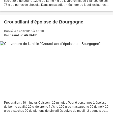
sucre 80 g de beurre 120 g de farine 4 g de levure chimique 1 pincée de sel
75 g de perles de chocolat Dans un saladier, méalnger au fouet les jaunes
d'oeuf et le sucre semoule jusquà...
Croustillant d'époisse de Bourgogne
Publié le 19/10/2015 à 10:18
Par
Jean-Luc ARNAUD
Préparation : 40 minutes Cuisson : 10 minutes Pour 6 personnes 1 époisse
de bonne qualité 20 cl de crème fraîche 100 g de mascarpone 20 de noix 20
g de pistaches 20 de pignons de pin grillés poivre du moulin 2 paquets de