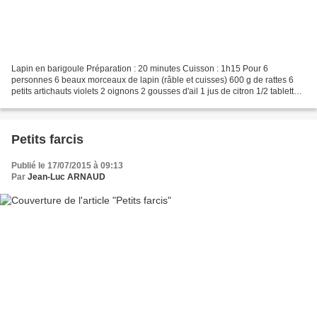
Lapin en barigoule Préparation : 20 minutes Cuisson : 1h15 Pour 6
personnes 6 beaux morceaux de lapin (râble et cuisses) 600 g de rattes 6
petits artichauts violets 2 oignons 2 gousses d'ail 1 jus de citron 1/2 tablette
de bouillon de volaille 10 cl de...
Petits farcis
Publié le 17/07/2015 à 09:13
Par
Jean-Luc ARNAUD