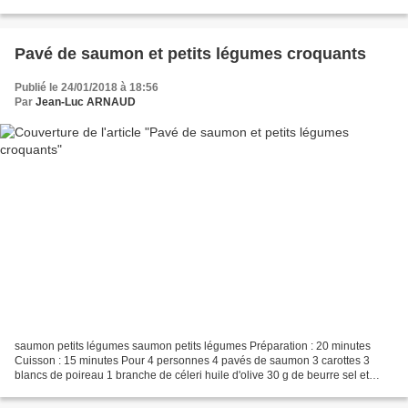
feuilles de pâte filo 100 g de...
Pavé de saumon et petits légumes croquants
Publié le 24/01/2018 à 18:56
Par
Jean-Luc ARNAUD
saumon petits légumes saumon petits légumes Préparation : 20 minutes
Cuisson : 15 minutes Pour 4 personnes 4 pavés de saumon 3 carottes 3
blancs de poireau 1 branche de céleri huile d'olive 30 g de beurre sel et
poivre Pour le beurre blanc 2 échalotes...