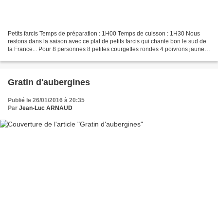
Petits farcis Temps de préparation : 1H00 Temps de cuisson : 1H30 Nous
restons dans la saison avec ce plat de petits farcis qui chante bon le sud de
la France... Pour 8 personnes 8 petites courgettes rondes 4 poivrons jaunes,
rouges ou verts 8 tomates...
Gratin d'aubergines
Publié le 26/01/2016 à 20:35
Par
Jean-Luc ARNAUD