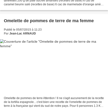
tartelettes 200 g de pâte sucrée amandes (recettes de base) 6 cas de
caramel beurre salé (recettes de base) 6 cac de marmelade d'orange amère
(pour moi faite maison) 120 g de chocolat...
Omelette de pommes de terre de ma femme
Publié le 05/07/2015 à 11:23
Par
Jean-Luc ARNAUD
Omelette de pommes de terre Attention ! Il ne s'agit aucunement de la recette
de la tortilla espagnole... c'est bien une recette de l'omelette de pommes de
terre à la française qui vient du sud de notre pays. Pour 6 personnes 1.3 Kg