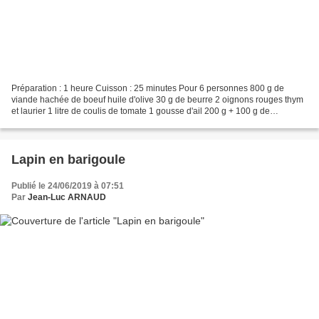
Préparation : 1 heure Cuisson : 25 minutes Pour 6 personnes 800 g de
viande hachée de boeuf huile d'olive 30 g de beurre 2 oignons rouges thym
et laurier 1 litre de coulis de tomate 1 gousse d'ail 200 g + 100 g de
parmesan râpé 3 courgettes 2 aubergines...
Lapin en barigoule
Publié le 24/06/2019 à 07:51
Par
Jean-Luc ARNAUD