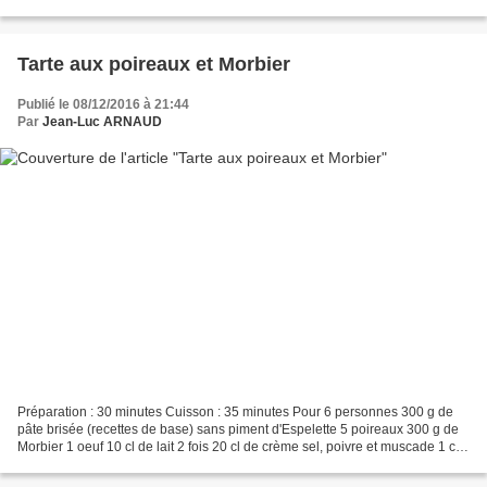
de pommes de terre...
Tarte aux poireaux et Morbier
Publié le 08/12/2016 à 21:44
Par
Jean-Luc ARNAUD
Préparation : 30 minutes Cuisson : 35 minutes Pour 6 personnes 300 g de
pâte brisée (recettes de base) sans piment d'Espelette 5 poireaux 300 g de
Morbier 1 oeuf 10 cl de lait 2 fois 20 cl de crème sel, poivre et muscade 1 cas
d'huile de tournesol, 20...